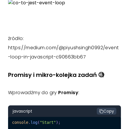
źródło:
https://medium.com/@piyushsingh0992/event
-loop-in-javascript-c90663bb67
Promisy i mikro-kolejka zadań 🧐
Wprowadźmy do gry
Promisy
:
javascript
Copy
console
.
log
(
"Start"
)
;