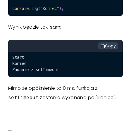
console
.
log
(
"Koniec"
)
;
Wynik będzie taki sam:
Copy
Mimo że opóźnienie to 0 ms, funkcja z
zostanie wykonana po "Koniec".
setTimeout