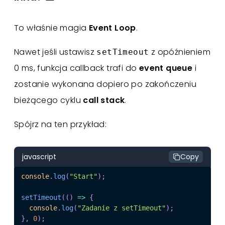
To właśnie magia
Event Loop
.
Nawet jeśli ustawisz
z opóźnieniem
setTimeout
0 ms, funkcja callback trafi do
event queue
i
zostanie wykonana dopiero po zakończeniu
bieżącego cyklu
call stack
.
Spójrz na ten przykład:
javascript
Copy
console
.
log
(
"Start"
)
;
setTimeout
(
(
)
=>
{
console
.
log
(
"Zadanie z setTimeout"
)
;
}
,
0
)
;