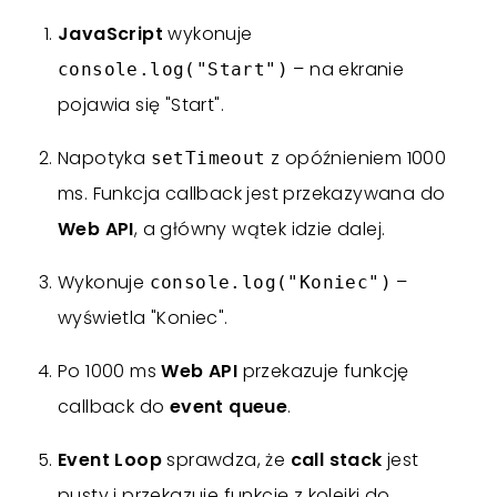
JavaScript
wykonuje
– na ekranie
console.log("Start")
pojawia się "Start".
Napotyka
z opóźnieniem 1000
setTimeout
ms. Funkcja callback jest przekazywana do
Web API
, a główny wątek idzie dalej.
Wykonuje
–
console.log("Koniec")
wyświetla "Koniec".
Po 1000 ms
Web API
przekazuje funkcję
callback do
event queue
.
Event Loop
sprawdza, że
call stack
jest
pusty i przekazuje funkcję z kolejki do