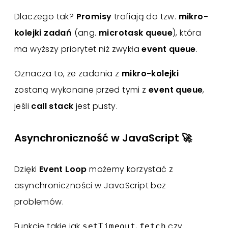
Dlaczego tak?
Promisy
trafiają do tzw.
mikro-
kolejki zadań
(ang.
microtask queue
), która
ma wyższy priorytet niż zwykła
event queue
.
Oznacza to, że zadania z
mikro-kolejki
zostaną wykonane przed tymi z
event queue
,
jeśli
call stack
jest pusty.
Asynchroniczność w JavaScript 🚀
Dzięki
Event Loop
możemy korzystać z
asynchroniczności w JavaScript bez
problemów.
Funkcje takie jak
,
czy
setTimeout
fetch