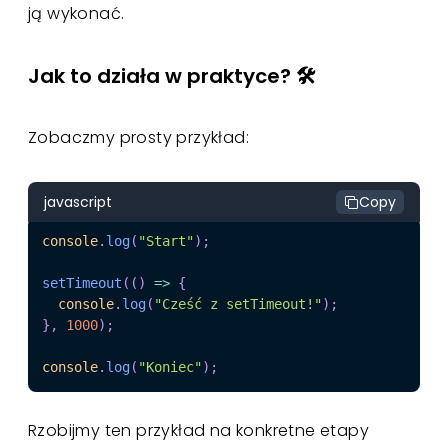
ją wykonać.
Jak to działa w praktyce? 🛠️
Zobaczmy prosty przykład:
javascript
Copy
console
.
log
(
"Start"
)
;
setTimeout
(
(
)
=>
{
console
.
log
(
"Cześć z setTimeout!"
)
;
}
,
1000
)
;
console
.
log
(
"Koniec"
)
;
Rzobijmy ten przykład na konkretne etapy