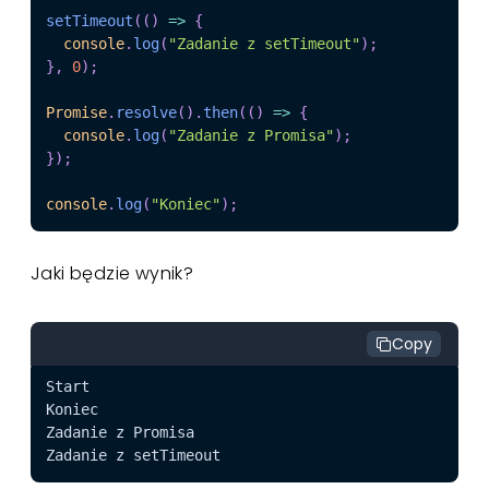
setTimeout
(
(
)
=>
{
console
.
log
(
"Zadanie z setTimeout"
)
;
}
,
0
)
;
Promise
.
resolve
(
)
.
then
(
(
)
=>
{
console
.
log
(
"Zadanie z Promisa"
)
;
}
)
;
console
.
log
(
"Koniec"
)
;
Jaki będzie wynik?
Copy