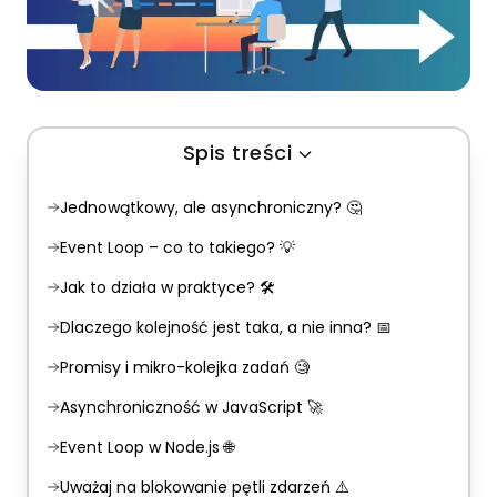
Spis treści
Jednowątkowy, ale asynchroniczny? 🤔
Event Loop – co to takiego? 💡
Jak to działa w praktyce? 🛠️
Dlaczego kolejność jest taka, a nie inna? 📅
Promisy i mikro-kolejka zadań 🧐
Asynchroniczność w JavaScript 🚀
Event Loop w Node.js 🌐
Uważaj na blokowanie pętli zdarzeń ⚠️