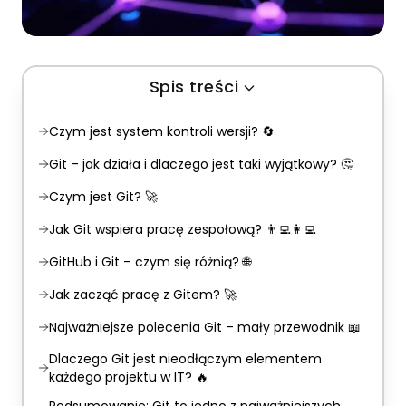
Spis treści
Czym jest system kontroli wersji? 🔄
Git – jak działa i dlaczego jest taki wyjątkowy? 🤔
Czym jest Git? 🚀
Jak Git wspiera pracę zespołową? 👨‍💻👩‍💻
GitHub i Git – czym się różnią? 🌐
Jak zacząć pracę z Gitem? 🚀
Najważniejsze polecenia Git – mały przewodnik 📖
Dlaczego Git jest nieodłączym elementem
każdego projektu w IT? 🔥