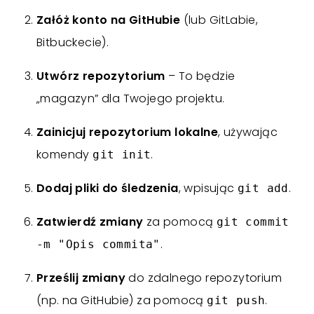
Załóż konto na GitHubie
(lub GitLabie,
Bitbuckecie).
Utwórz repozytorium
– To będzie
„magazyn” dla Twojego projektu.
Zainicjuj repozytorium lokalne
, używając
komendy
.
git init
Dodaj pliki do śledzenia
, wpisując
.
git add
Zatwierdź zmiany
za pomocą
git commit
.
-m "Opis commita"
Prześlij zmiany
do zdalnego repozytorium
(np. na GitHubie) za pomocą
.
git push