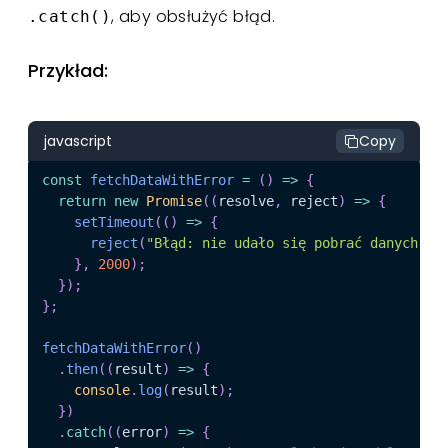
, aby obsłużyć błąd.
.catch()
Przykład:
javascript
Copy
const
fetchDataWithError
=
(
)
=>
{
return
new
Promise
(
(
resolve
,
 reject
)
=>
{
setTimeout
(
(
)
=>
{
reject
(
"Błąd: nie udało się pobrać danych!"
)
}
,
2000
)
;
}
)
;
}
;
fetchDataWithError
(
)
.
then
(
(
result
)
=>
{
console
.
log
(
result
)
;
}
)
.
catch
(
(
error
)
=>
{