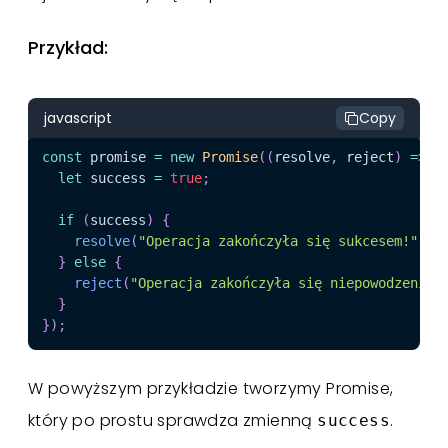
Przykład:
javascript
Copy
const
 promise 
=
new
Promise
(
(
resolve
,
 reject
)
=>
{
let
 success 
=
true
;
if
(
success
)
{
resolve
(
"Operacja zakończyła się sukcesem!"
)
;
}
else
{
reject
(
"Operacja zakończyła się niepowodzeniem
}
}
)
;
W powyższym przykładzie tworzymy Promise,
który po prostu sprawdza zmienną
.
success