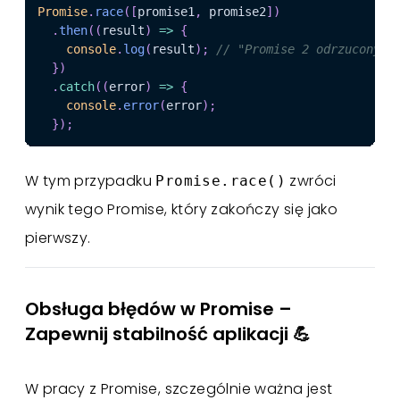
Promise
.
race
(
[
promise1
,
 promise2
]
)
.
then
(
(
result
)
=>
{
console
.
log
(
result
)
;
// "Promise 2 odrzucony"
}
)
.
catch
(
(
error
)
=>
{
console
.
error
(
error
)
;
}
)
;
W tym przypadku
zwróci
Promise.race()
wynik tego Promise, który zakończy się jako
pierwszy.
Obsługa błędów w Promise –
Zapewnij stabilność aplikacji 💪
W pracy z Promise, szczególnie ważna jest