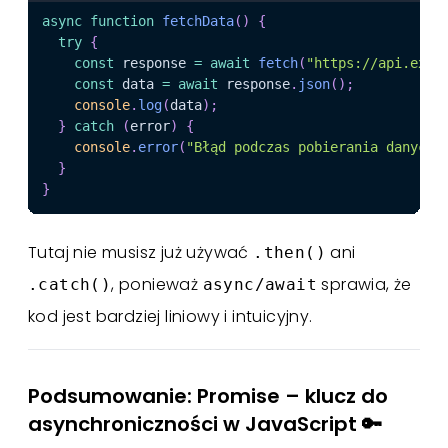
async
function
fetchData
(
)
{
try
{
const
 response 
=
await
fetch
(
"https://api.exam
const
 data 
=
await
 response
.
json
(
)
;
console
.
log
(
data
)
;
}
catch
(
error
)
{
console
.
error
(
"Błąd podczas pobierania danych:
}
}
Tutaj nie musisz już używać
ani
.then()
, ponieważ
sprawia, że
.catch()
async/await
kod jest bardziej liniowy i intuicyjny.
Podsumowanie: Promise – klucz do
asynchroniczności w JavaScript 🔑