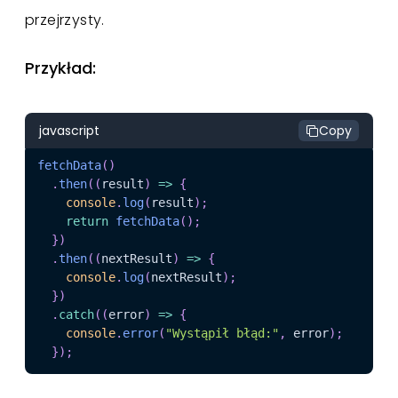
przejrzysty.
Przykład:
javascript
Copy
fetchData
(
)
.
then
(
(
result
)
=>
{
console
.
log
(
result
)
;
return
fetchData
(
)
;
}
)
.
then
(
(
nextResult
)
=>
{
console
.
log
(
nextResult
)
;
}
)
.
catch
(
(
error
)
=>
{
console
.
error
(
"Wystąpił błąd:"
,
 error
)
;
}
)
;