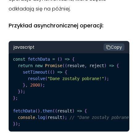
odkładają się na później.
Przykład asynchronicznej operacji:
javascript
Copy
const
fetchData
=
(
)
=>
{
return
new
Promise
(
(
resolve
,
 reject
)
=>
{
setTimeout
(
(
)
=>
{
resolve
(
"Dane zostały pobrane!"
)
;
}
,
2000
)
;
}
)
;
}
;
fetchData
(
)
.
then
(
(
result
)
=>
{
console
.
log
(
result
)
;
// "Dane zostały pobrane!"
}
)
;