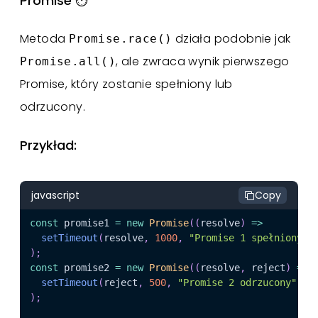
Promise ⏱️
Metoda
działa podobnie jak
Promise.race()
, ale zwraca wynik pierwszego
Promise.all()
Promise, który zostanie spełniony lub
odrzucony.
Przykład:
javascript
Copy
const
 promise1 
=
new
Promise
(
(
resolve
)
=>
setTimeout
(
resolve
,
1000
,
"Promise 1 spełniony"
)
)
;
const
 promise2 
=
new
Promise
(
(
resolve
,
 reject
)
=>
setTimeout
(
reject
,
500
,
"Promise 2 odrzucony"
)
)
;