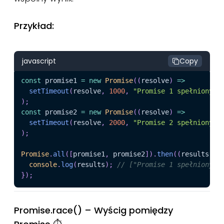
Przykład:
javascript
Copy
const
 promise1 
=
new
Promise
(
(
resolve
)
=>
setTimeout
(
resolve
,
1000
,
"Promise 1 spełniony"
)
)
;
const
 promise2 
=
new
Promise
(
(
resolve
)
=>
setTimeout
(
resolve
,
2000
,
"Promise 2 spełniony"
)
)
;
Promise
.
all
(
[
promise1
,
 promise2
]
)
.
then
(
(
results
)
=
console
.
log
(
results
)
;
// ["Promise 1 spełniony",
}
)
;
Promise.race() – Wyścig pomiędzy