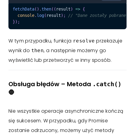
fetchData
(
)
.
then
(
(
result
)
=>
{
console
.
log
(
result
)
;
// "Dane zostały pobrane!"
}
)
;
W tym przypadku, funkcja
przekazuje
resolve
wynik do
, a następnie możemy go
then
wyświetlić lub przetworzyć w inny sposób.
Obsługa błędów – Metoda
.catch()
🛑
Nie wszystkie operacje asynchroniczne kończą
się sukcesem. W przypadku, gdy Promise
zostanie odrzucony, możemy użyć metody