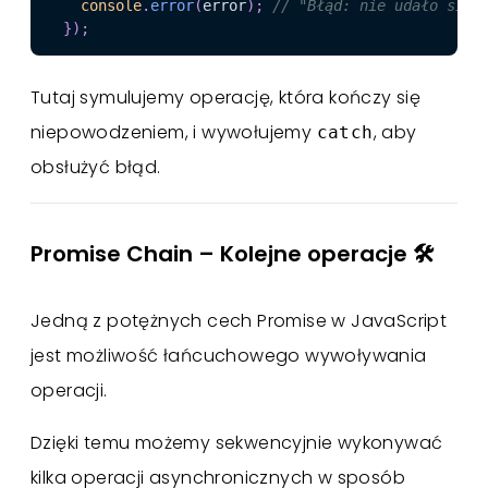
console
.
error
(
error
)
;
// "Błąd: nie udało się 
}
)
;
Tutaj symulujemy operację, która kończy się
niepowodzeniem, i wywołujemy
, aby
catch
obsłużyć błąd.
Promise Chain – Kolejne operacje 🛠️
Jedną z potężnych cech Promise w JavaScript
jest możliwość łańcuchowego wywoływania
operacji.
Dzięki temu możemy sekwencyjnie wykonywać
kilka operacji asynchronicznych w sposób