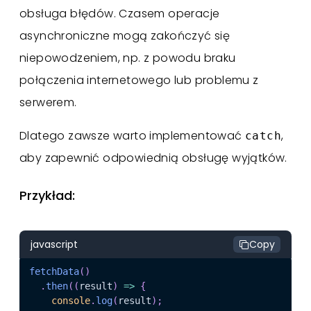
obsługa błędów. Czasem operacje
asynchroniczne mogą zakończyć się
niepowodzeniem, np. z powodu braku
połączenia internetowego lub problemu z
serwerem.
Dlatego zawsze warto implementować
,
catch
aby zapewnić odpowiednią obsługę wyjątków.
Przykład:
javascript
Copy
fetchData
(
)
.
then
(
(
result
)
=>
{
console
.
log
(
result
)
;