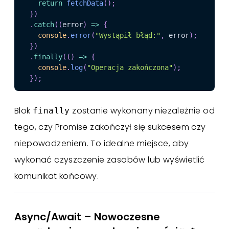
return
fetchData
(
)
;
}
)
.
catch
(
(
error
)
=>
{
console
.
error
(
"Wystąpił błąd:"
,
 error
)
;
}
)
.
finally
(
(
)
=>
{
console
.
log
(
"Operacja zakończona"
)
;
}
)
;
Blok
zostanie wykonany niezależnie od
finally
tego, czy Promise zakończył się sukcesem czy
niepowodzeniem. To idealne miejsce, aby
wykonać czyszczenie zasobów lub wyświetlić
komunikat końcowy.
Async/Await – Nowoczesne