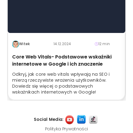
Witek
14.12.2024
12 min
Core Web Vitals- Podstawowe wskaźniki
internetowe w Google i ich znaczenie
Odkryj, jak core web vitals wpływają na SEO i
mierzą rzeczywiste wrażenia użytkowników.
w
Dowiedz się więcej o podstawowych
wskaźnikach internetowych w Google!
Social Media:
Polityka Prywatności